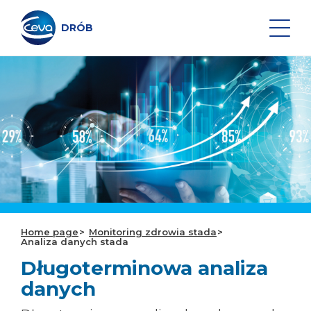
Skip
to
content
DRÓB
Search on the site
PRODUKTY I PROFILAKTYKA
MONITORING ZDROWIA STADA
SERWISY CEVA
Home page
Monitoring zdrowia stada
Analiza danych stada
INNOWACYJNY SPRZĘT DO
Długoterminowa analiza
SZCZEPIEŃ
danych
CEVA MASTER CLASS